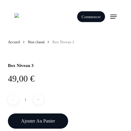
Skip
to
Menu
Commencer
main
content
Accueil
Non classé
Box Niveau 3
Box Niveau 3
49,00
€
Ajouter Au Panier