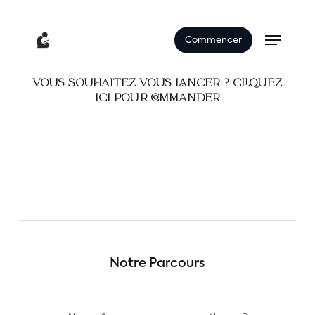
Skip
to
Menu
Commencer
main
content
Vous souhaitez vous lancer ? Cliquez
ici pour commander
Notre Parcours